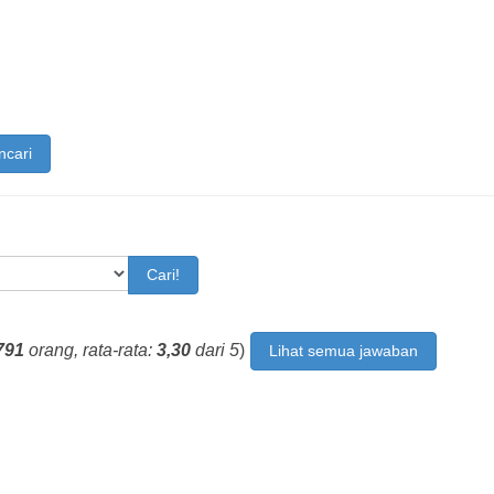
ncari
Cari!
791
orang, rata-rata:
3,30
dari 5
)
Lihat semua jawaban