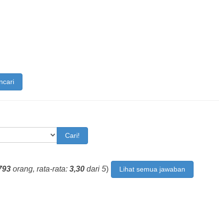
ncari
Cari!
793
orang, rata-rata:
3,30
dari 5
)
Lihat semua jawaban