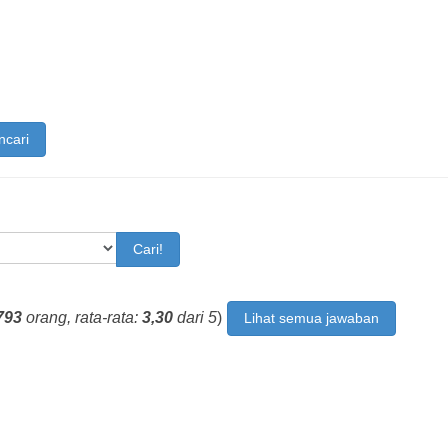
ncari
Cari!
793
orang, rata-rata:
3,30
dari 5
)
Lihat semua jawaban