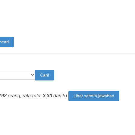
ncari
Cari!
792
orang, rata-rata:
3,30
dari 5
)
Lihat semua jawaban