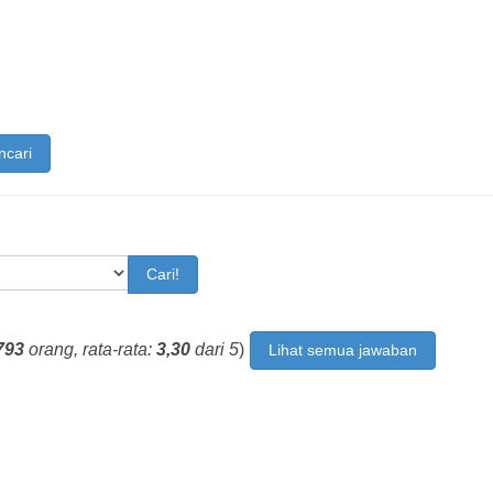
ncari
Cari!
793
orang, rata-rata:
3,30
dari 5
)
Lihat semua jawaban