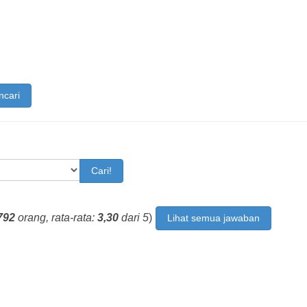
ncari
Cari!
792
orang, rata-rata:
3,30
dari 5
)
Lihat semua jawaban