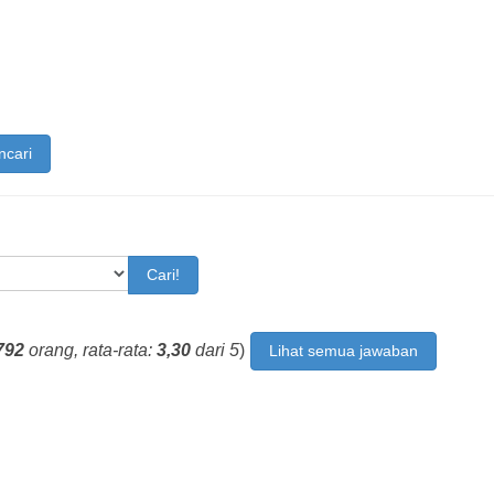
ncari
Cari!
792
orang, rata-rata:
3,30
dari 5
)
Lihat semua jawaban