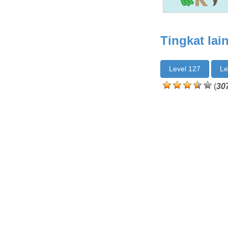
Tingkat lai
Level 127
Le
(
30