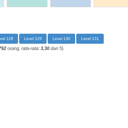
n
vel 128
Level 129
Level 130
Level 131
792
orang, rata-rata:
3,30
dari 5
)