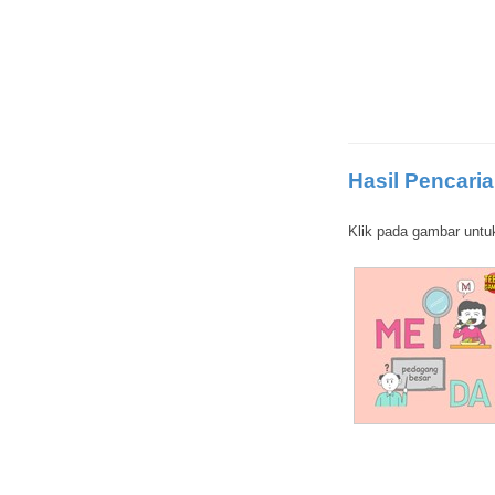
Hasil Pencaria
Klik pada gambar untu
Status sosial
Mobil jenazah antar jasad korban tenggelam
Kotak simpanan