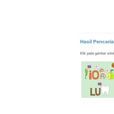
Hasil Pencaria
Klik pada gambar untu
Paket liburan
Sepeda langka
Kandungan pestisida