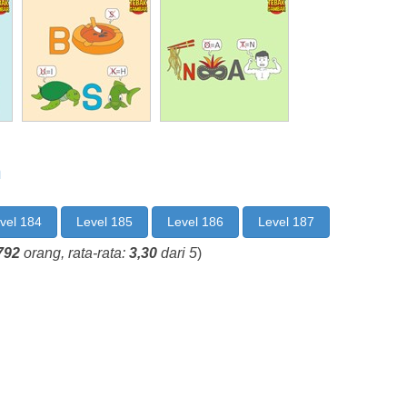
n
vel 184
Level 185
Level 186
Level 187
792
orang, rata-rata:
3,30
dari 5
)