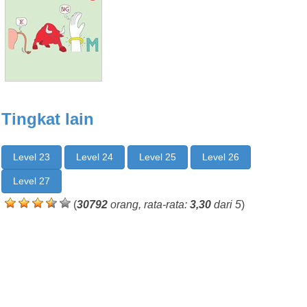
Tingkat lain
Level 23
Level 24
Level 25
Level 26
Level 27
(
30792
orang, rata-rata:
3,30
dari 5
)