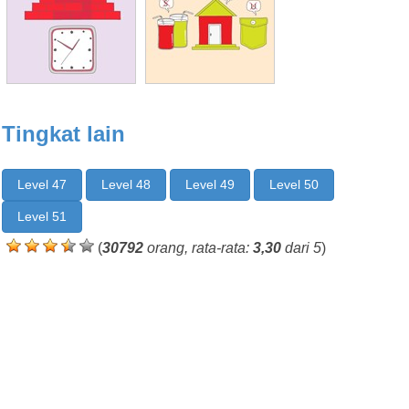
Tingkat lain
Level 47
Level 48
Level 49
Level 50
Level 51
(
30792
orang, rata-rata:
3,30
dari 5
)