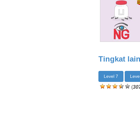
Tingkat lai
Level 7
Leve
(
30