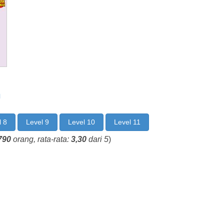
n
l 8
Level 9
Level 10
Level 11
790
orang, rata-rata:
3,30
dari 5
)