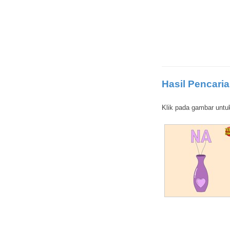
Hasil Pencaria
Klik pada gambar untu
Sekitar pasar
Dua anak
Merakit sepeda