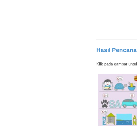
Hasil Pencaria
Klik pada gambar untu
ng lautan
erta undangan
Kotak surat
Ide lukisan