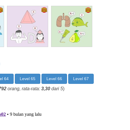
n
el 64
Level 65
Level 66
Level 67
792
orang, rata-rata:
3,30
dari 5
)