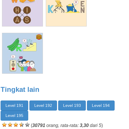
Tingkat lain
Level 191
Level 192
Level 193
Level 194
Level 195
(
30791
orang, rata-rata:
3,30
dari 5
)