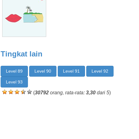
Tingkat lain
Level 89
Level 90
Level 91
Level 92
Level 93
(
30792
orang, rata-rata:
3,30
dari 5
)